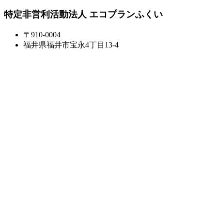
特定非営利活動法人 エコプランふくい
〒910-0004
福井県福井市宝永4丁目13-4
特定非営利活動法人 エコプランふくい内
TEL.
0776-30-0092
FAX.
0776-21-1261
MAIL.
npo@ecoplanf.com
Contents
個人向け事業
新着情報
イベント情報
活動支援
再生エネルギーセンター
ストップ温暖化提案
ブログ
リンク集