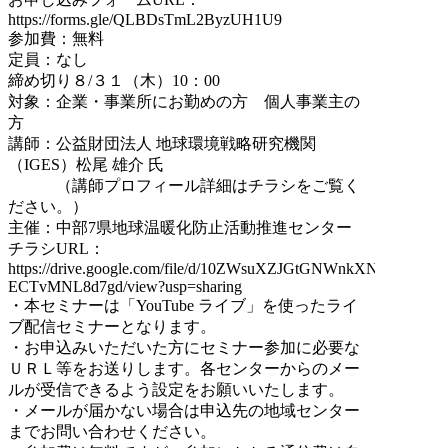
https://forms.gle/QLBDsTmL2ByzUH1U9
参加費：無料
定員：なし
締め切り８/３１（木）10：00
対象：企業・事業所にお勤めの方 個人事業主の
方
講師：公益財団法人 地球環境戦略研究機関
（IGES）松尾 雄介 氏
（講師プロフィール詳細はチラシをご覧く
ださい。）
主催：中部7県地球温暖化防止活動推進センター
チラシURL：
https://drive.google.com/file/d/10ZWsuXZJGtGNWnkXN9w-
ECTvMNL8d7gd/view?usp=sharing
・本セミナーは「YouTube ライブ」を使ったライ
ブ配信セミナーとなります。
・お申込みいただいた方にセミナー参加に必要な
ＵＲＬ等をお送りします。各センターからのメー
ルが受信できるよう設定をお願いいたします。
・メールが届かない場合は申込先の地域センター
までお問い合わせください。