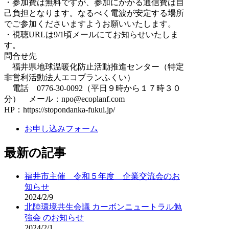
・参加費は無料ですが、参加にかかる通信費は自
己負担となります。なるべく電波が安定する場所
でご参加くださいますようお願いいたします。
・視聴URLは9/1頃メールにてお知らせいたしま
す。
問合せ先
福井県地球温暖化防止活動推進センター（特定
非営利活動法人エコプランふくい）
電話 0776-30-0092（平日９時から１７時３０
分） メール：npo@ecoplanf.com
HP：https://stopondanka-fukui.jp/
お申し込みフォーム
最新の記事
福井市主催 令和５年度 企業交流会のお
知らせ
2024/2/9
北陸環境共生会議 カーボンニュートラル勉
強会 のお知らせ
2024/2/1